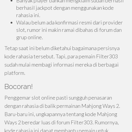
Banyak player bahkan mengklaim sudah berhasil
berhasil jackpot dengan menggunakan kode
rahasia ini.
Walau belum ada konfirmasi resmi dari provider
slot, rumor ini makin ramai dibahas di forum dan
grup online.
Tetap saat ini belum diketahui bagaimana persisnya
kode rahasia tersebut. Tapi, para pemain Filter303
sudah mulai membagi informasi mereka di berbagai
platform.
Bocoran!
Penggemar slot online pasti sungguh penasaran
dengan rahasia di balik permainan Mahjong Ways 2.
Baru-baru ini, ungkapannya tentang kode Mahjong
Ways 2 beredar luas di forum Filter303. Rumornya,
kode rahasia ini dapat membantu pemain untuk