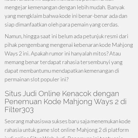
mengejar kemenangan dengan lebih mudah. Banyak
yang mengklaim bahwa kode ini benar-benar ada dan
siap dimanfaatkan oleh para pemain yang cerdas.
Namun, hingga saat ini belum ada petunjuk resmi dari
pihak pengembang mengenai kebenaran kode Mahjong
Ways 2 ini. Apakah rumor ini hanyalah mitos? Atau
memang benar terdapat rahasia tersembunyi yang
dapat membantumu mendapatkan kemenangan di
permainan slot populer ini?
Situs Judi Online Kenacok dengan
Penemuan Kode Mahjong Ways 2 di
Filter303
Seorang mahasiswa sukses baru saja menemukan kode
rahasia untuk game slot online Mahjong 2 di platform